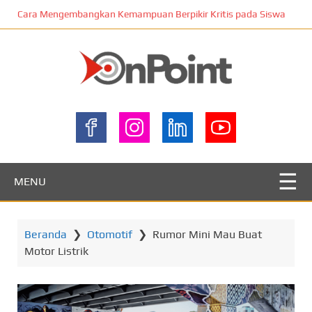
L
Cara Mengembangkan Kemampuan Berpikir Kritis pada Siswa
o
m
p
a
t
ONPOINT
k
e
k
o
n
MENU
t
e
n
Beranda
❯
Otomotif
❯
Rumor Mini Mau Buat
u
Motor Listrik
t
a
m
a