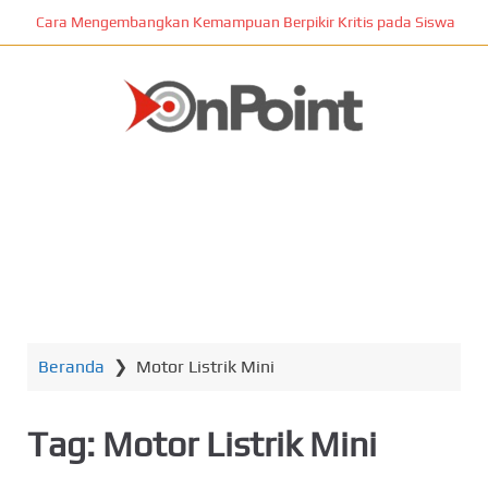
L
Cara Mengembangkan Kemampuan Berpikir Kritis pada Siswa
o
m
p
a
t
ONPOINT
k
e
k
o
n
MENU
t
e
n
Beranda
❯
Motor Listrik Mini
u
t
a
Tag:
Motor Listrik Mini
m
a