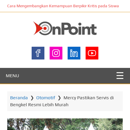
L
Cara Mengembangkan Kemampuan Berpikir Kritis pada Siswa
o
m
p
a
t
ONPOINT
k
e
k
o
n
MENU
t
e
n
Beranda
❯
Otomotif
❯
Mercy Pastikan Servis di
u
Bengkel Resmi Lebih Murah
t
a
m
a