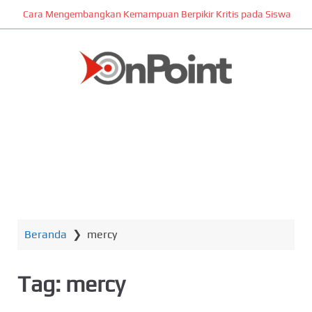
L
Cara Mengembangkan Kemampuan Berpikir Kritis pada Siswa
o
m
p
a
t
ONPOINT
k
e
k
o
n
MENU
t
e
n
Beranda
❯
mercy
u
t
a
Tag:
mercy
m
a