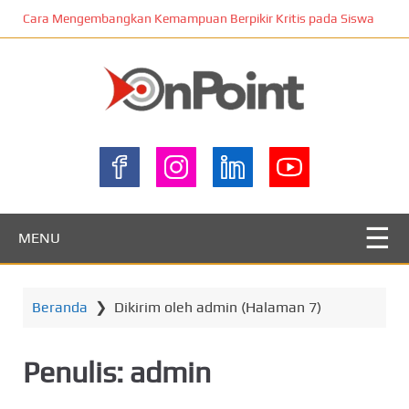
L
Cara Mengembangkan Kemampuan Berpikir Kritis pada Siswa
o
m
p
a
t
ONPOINT
k
e
k
o
n
MENU
t
e
n
Beranda
❯
Dikirim oleh admin
(Halaman 7)
u
t
a
Penulis:
admin
m
a