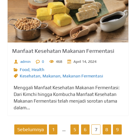
Manfaat Kesehatan Makanan Fermentasi
admin
0
468
April 14, 2024
Food
,
Health
Kesehatan
,
Makanan
,
Makanan Fermentasi
Menggali Manfaat Kesehatan Makanan Fermentasi:
Dari Kimchi hingga Kombucha Manfaat Kesehatan
Makanan Fermentasi telah menjadi sorotan utama
dalam...
P
Sebelumnya
1
…
5
6
7
8
9