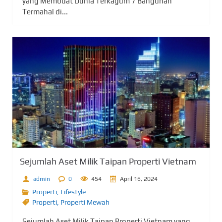
yang Membuat Dunia Terkagum 7 Bangunan
Termahal di...
Sejumlah Aset Milik Taipan Properti Vietnam
admin
0
454
April 16, 2024
Properti
,
Lifestyle
Properti
,
Properti Mewah
Sejumlah Aset Milik Taipan Properti Vietnam yang