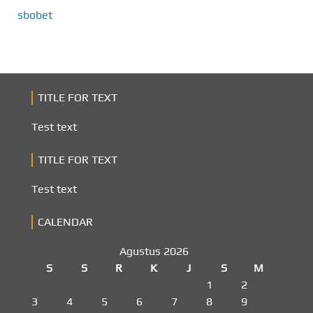
sbobet
TITLE FOR TEXT
Test text
TITLE FOR TEXT
Test text
CALENDAR
Agustus 2026
S
S
R
K
J
S
M
1
2
3
4
5
6
7
8
9