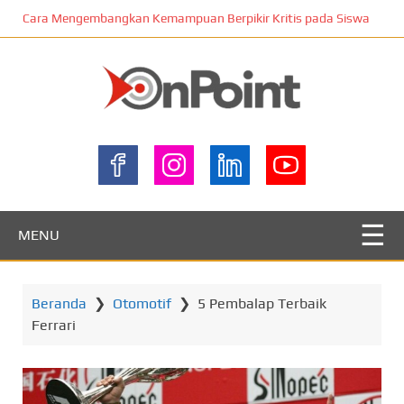
L
Cara Mengembangkan Kemampuan Berpikir Kritis pada Siswa
o
m
p
a
t
ONPOINT
k
e
k
o
n
MENU
t
e
n
Beranda
❯
Otomotif
❯
5 Pembalap Terbaik
u
Ferrari
t
a
m
a