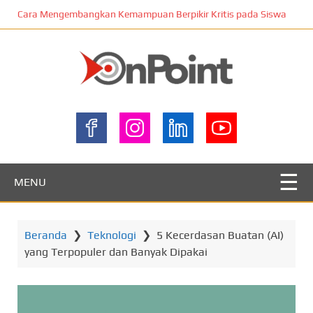
L
Cara Mengembangkan Kemampuan Berpikir Kritis pada Siswa
o
m
p
a
t
ONPOINT
k
e
k
o
n
MENU
t
e
n
Beranda
❯
Teknologi
❯
5 Kecerdasan Buatan (AI)
u
yang Terpopuler dan Banyak Dipakai
t
a
m
a