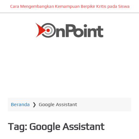
L
Cara Mengembangkan Kemampuan Berpikir Kritis pada Siswa
o
m
p
a
t
ONPOINT
k
e
k
o
n
MENU
t
e
n
Beranda
❯
Google Assistant
u
t
a
Tag:
Google Assistant
m
a