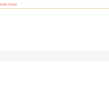
Siswa
T
Edukasi
Food
Health
Lifestyle
Otomotif
Properti
T