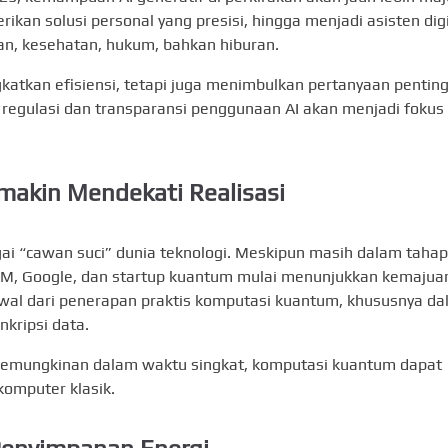
n solusi personal yang presisi, hingga menjadi asisten digi
an, kesehatan, hukum, bahkan hiburan.
atkan efisiensi, tetapi juga menimbulkan pertanyaan pentin
tu, regulasi dan transparansi penggunaan AI akan menjadi fokus
akin Mendekati Realisasi
i “cawan suci” dunia teknologi. Meskipun masih dalam tahap
BM, Google, dan startup kuantum mulai menunjukkan kemajua
awal dari penerapan praktis komputasi kuantum, khususnya d
nkripsi data.
emungkinan dalam waktu singkat, komputasi kuantum dapat
komputer klasik.