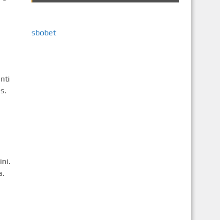
sbobet
nti
s.
ni.
a.