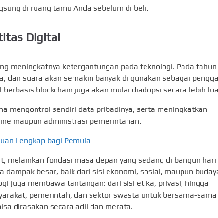
gsung di ruang tamu Anda sebelum di beli.
itas Digital
ing meningkatnya ketergantungan pada teknologi. Pada tahun
na, dan suara akan semakin banyak di gunakan sebagai pengga
tal berbasis blockchain juga akan mulai diadopsi secara lebih lua
na mengontrol sendiri data pribadinya, serta meningkatkan
line maupun administrasi pemerintahan.
nduan Lengkap bagi Pemula
at, melainkan fondasi masa depan yang sedang di bangun hari i
ampak besar, baik dari sisi ekonomi, sosial, maupun buday
i juga membawa tantangan: dari sisi etika, privasi, hingga
masyarakat, pemerintah, dan sektor swasta untuk bersama-sama
sa dirasakan secara adil dan merata.