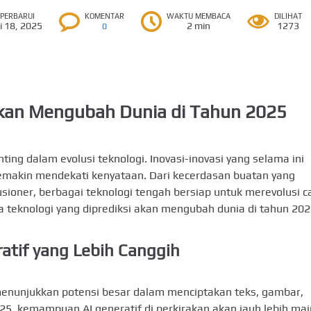
IPERBARUI
KOMENTAR
WAKTU MEMBACA
DILIHAT
i 18, 2025
2 min
1273
0
kan Mengubah Dunia di Tahun 2025
ing dalam evolusi teknologi. Inovasi-inovasi yang selama ini
 semakin mendekati kenyataan. Dari kecerdasan buatan yang
sioner, berbagai teknologi tengah bersiap untuk merevolusi c
ima teknologi yang diprediksi akan mengubah dunia di tahun 202
atif yang Lebih Canggih
 menunjukkan potensi besar dalam menciptakan teks, gambar,
5, kemampuan AI generatif di perkirakan akan jauh lebih ma