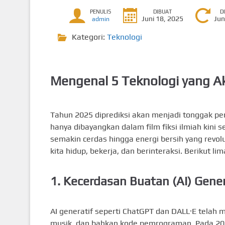
PENULIS
DIBUAT
D
Juni 18, 2025
Jun
admin
Kategori:
Teknologi
Mengenal 5 Teknologi yang A
Tahun 2025 diprediksi akan menjadi tonggak pent
hanya dibayangkan dalam film fiksi ilmiah kini
semakin cerdas hingga energi bersih yang revolu
kita hidup, bekerja, dan berinteraksi. Berikut l
1.
Kecerdasan Buatan (AI) Gener
AI generatif seperti ChatGPT dan DALL·E telah
musik, dan bahkan kode pemrograman. Pada 202