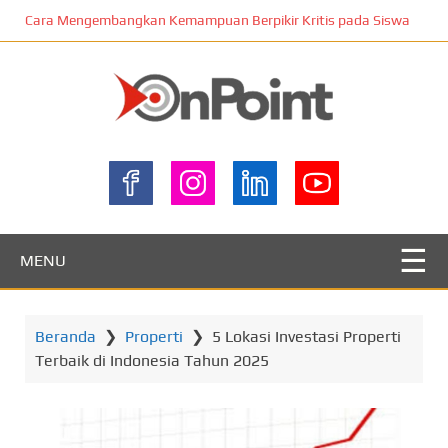
L
Cara Mengembangkan Kemampuan Berpikir Kritis pada Siswa
o
m
p
a
t
ONPOINT
k
e
k
o
n
MENU
t
e
n
Beranda
❯
Properti
❯
5 Lokasi Investasi Properti
u
Terbaik di Indonesia Tahun 2025
t
a
m
a