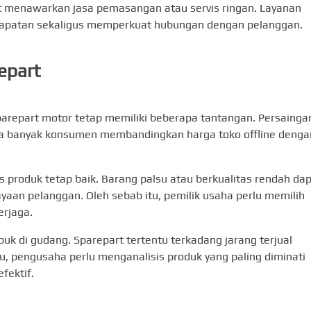
at menawarkan jasa pemasangan atau servis ringan. Layanan
patan sekaligus memperkuat hubungan dengan pelanggan.
epart
arepart motor tetap memiliki beberapa tantangan. Persainga
na banyak konsumen membandingkan harga toko offline denga
s produk tetap baik. Barang palsu atau berkualitas rendah da
aan pelanggan. Oleh sebab itu, pemilik usaha perlu memilih
erjaga.
k di gudang. Sparepart tertentu terkadang jarang terjual
tu, pengusaha perlu menganalisis produk yang paling diminati
fektif.