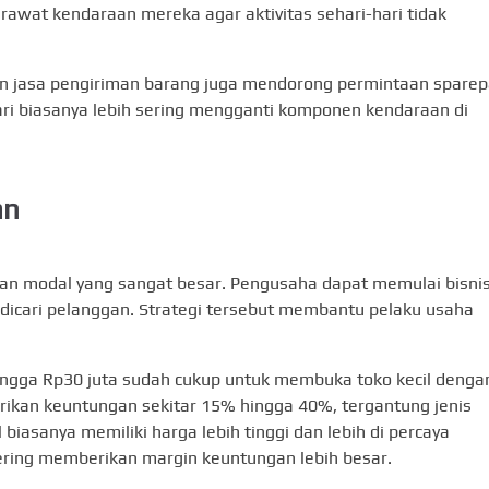
awat kendaraan mereka agar aktivitas sehari-hari tidak
 dan jasa pengiriman barang juga mendorong permintaan sparep
i biasanya lebih sering mengganti komponen kendaraan di
an
an modal yang sangat besar. Pengusaha dapat memulai bisni
dicari pelanggan. Strategi tersebut membantu pelaku usaha
hingga Rp30 juta sudah cukup untuk membuka toko kecil denga
ikan keuntungan sekitar 15% hingga 40%, tergantung jenis
 biasanya memiliki harga lebih tinggi dan lebih di percaya
ering memberikan margin keuntungan lebih besar.