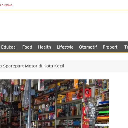
iswa
T
Edukasi
Food
Health
Lifestyle
Otomotif
Properti
T
 Sparepart Motor di Kota Kecil