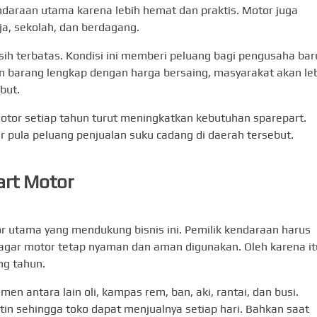
araan utama karena lebih hemat dan praktis. Motor juga
ja, sekolah, dan berdagang.
asih terbatas. Kondisi ini memberi peluang bagi pengusaha bar
n barang lengkap dengan harga bersaing, masyarakat akan le
but.
otor setiap tahun turut meningkatkan kebutuhan sparepart.
pula peluang penjualan suku cadang di daerah tersebut.
art Motor
r utama yang mendukung bisnis ini. Pemilik kendaraan harus
gar motor tetap nyaman dan aman digunakan. Oleh karena it
ng tahun.
en antara lain oli, kampas rem, ban, aki, rantai, dan busi.
in sehingga toko dapat menjualnya setiap hari. Bahkan saat