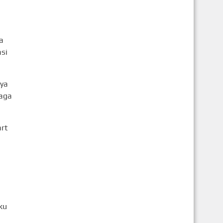
a
si
nya
jaga
rt
ku