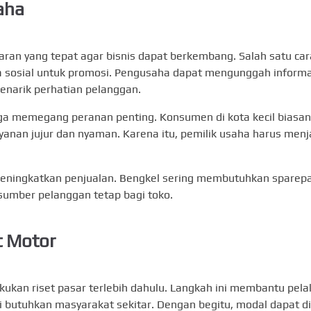
aha
ran yang tepat agar bisnis dapat berkembang. Salah satu car
a sosial untuk promosi. Pengusaha dapat mengunggah informa
menarik perhatian pelanggan.
uga memegang peranan penting. Konsumen di kota kecil biasa
yanan jujur dan nyaman. Karena itu, pemilik usaha harus men
eningkatkan penjualan. Bengkel sering membutuhkan sparepa
sumber pelanggan tetap bagi toko.
t Motor
kan riset pasar terlebih dahulu. Langkah ini membantu pela
i butuhkan masyarakat sekitar. Dengan begitu, modal dapat di