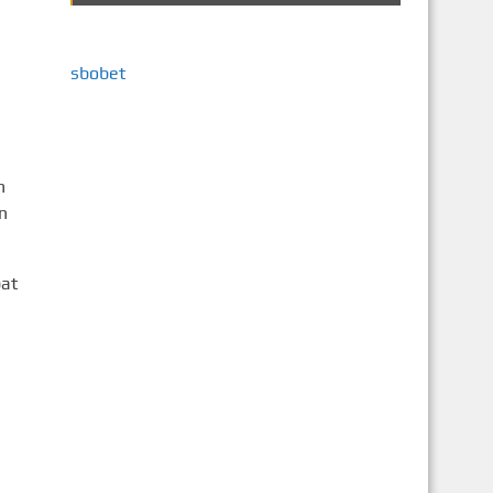
sbobet
n
n
pat