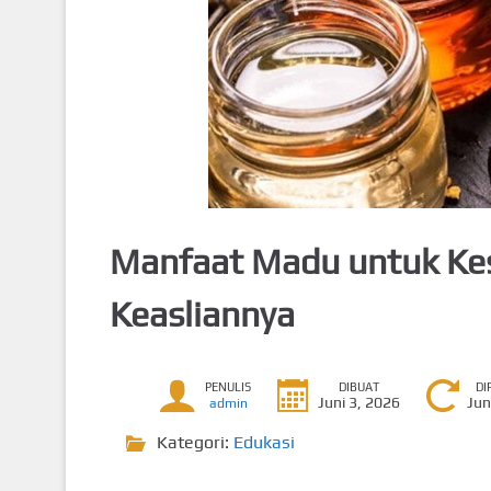
Manfaat Madu untuk Kes
Keasliannya
PENULIS
DIBUAT
DI
Juni 3, 2026
Jun
admin
Kategori:
Edukasi