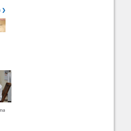
a ❯
gma