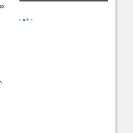
up
sbobet
n