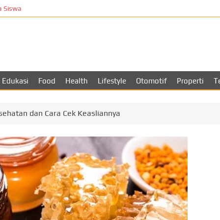
iswa
T
Edukasi
Food
Health
Lifestyle
Otomotif
Properti
T
ehatan dan Cara Cek Keasliannya