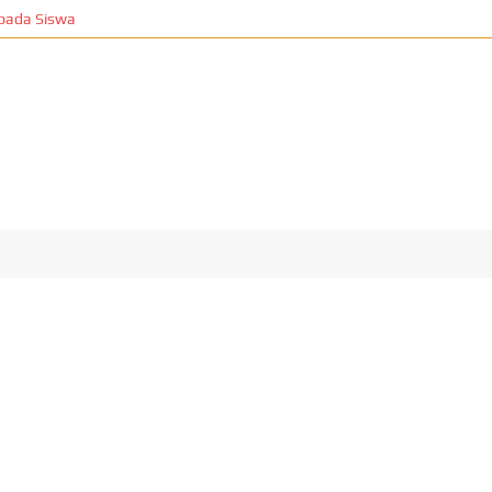
Siswa
T
Edukasi
Food
Health
Lifestyle
Otomotif
Properti
T