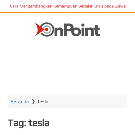
L
Cara Mengembangkan Kemampuan Berpikir Kritis pada Siswa
o
m
p
a
t
ONPOINT
k
e
k
o
n
MENU
t
e
n
Beranda
❯
tesla
u
t
a
Tag:
tesla
m
a