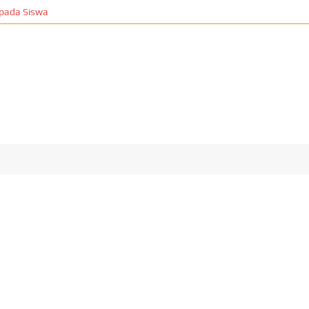
Siswa
T
Edukasi
Food
Health
Lifestyle
Otomotif
Properti
T