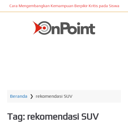
L
Cara Mengembangkan Kemampuan Berpikir Kritis pada Siswa
o
m
p
a
t
ONPOINT
k
e
k
o
n
MENU
t
e
n
Beranda
❯
rekomendasi SUV
u
t
a
Tag:
rekomendasi SUV
m
a