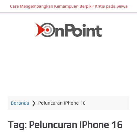
L
Cara Mengembangkan Kemampuan Berpikir Kritis pada Siswa
o
m
p
a
t
ONPOINT
k
e
k
o
n
MENU
t
e
n
Beranda
❯
Peluncuran iPhone 16
u
t
a
Tag:
Peluncuran iPhone 16
m
a