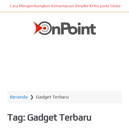
L
Cara Mengembangkan Kemampuan Berpikir Kritis pada Siswa
o
m
p
a
t
ONPOINT
k
e
k
o
n
MENU
t
e
n
Beranda
❯
Gadget Terbaru
u
t
a
Tag:
Gadget Terbaru
m
a