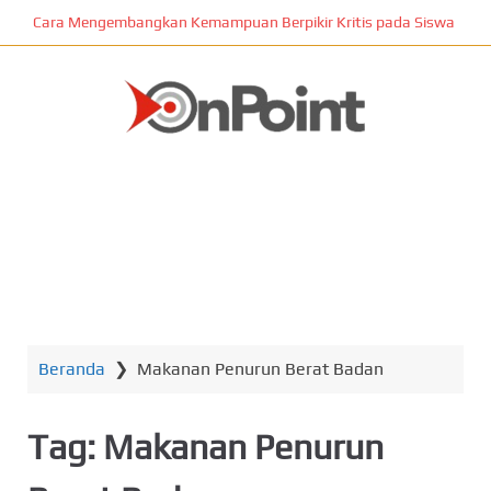
L
Cara Mengembangkan Kemampuan Berpikir Kritis pada Siswa
o
m
p
a
t
ONPOINT
k
e
k
o
n
MENU
t
e
n
Beranda
❯
Makanan Penurun Berat Badan
u
t
a
Tag:
Makanan Penurun
m
a