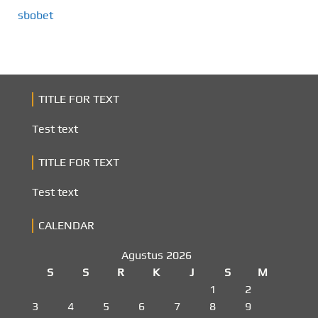
sbobet
TITLE FOR TEXT
Test text
TITLE FOR TEXT
Test text
CALENDAR
Agustus 2026
S
S
R
K
J
S
M
1
2
3
4
5
6
7
8
9