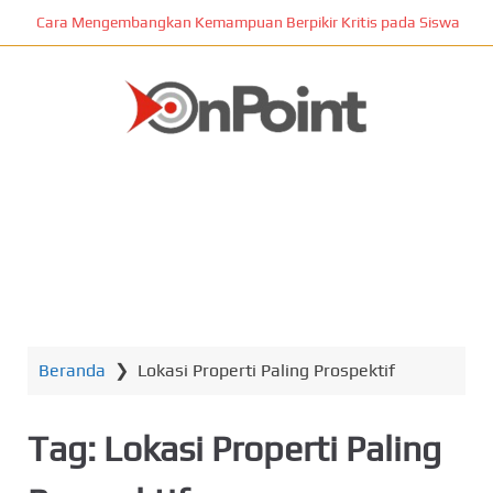
L
Cara Mengembangkan Kemampuan Berpikir Kritis pada Siswa
o
m
p
a
t
ONPOINT
k
e
k
o
n
MENU
t
e
n
Beranda
❯
Lokasi Properti Paling Prospektif
u
t
a
Tag:
Lokasi Properti Paling
m
a