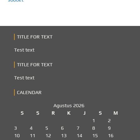
TITLE FOR TEXT
Test text
TITLE FOR TEXT
Test text
CALENDAR
Agustus 2026
S
S
R
K
J
S
M
1
2
3
4
5
6
7
8
9
10
11
12
13
14
15
16