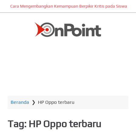
L
Cara Mengembangkan Kemampuan Berpikir Kritis pada Siswa
o
m
p
a
t
ONPOINT
k
e
k
o
n
MENU
t
e
n
Beranda
❯
HP Oppo terbaru
u
t
a
Tag:
HP Oppo terbaru
m
a