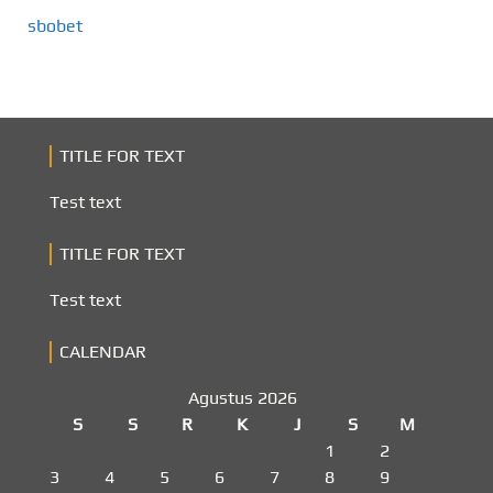
sbobet
TITLE FOR TEXT
Test text
TITLE FOR TEXT
Test text
CALENDAR
Agustus 2026
S
S
R
K
J
S
M
1
2
3
4
5
6
7
8
9