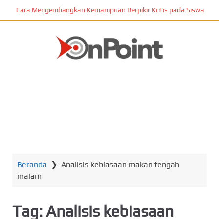
L
Cara Mengembangkan Kemampuan Berpikir Kritis pada Siswa
o
m
p
a
t
ONPOINT
k
e
k
o
n
MENU
t
e
n
Beranda
❯
Analisis kebiasaan makan tengah
u
malam
t
a
m
Tag:
Analisis kebiasaan
a