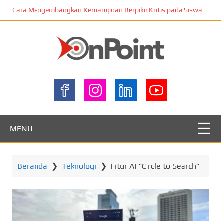
L
Cara Mengembangkan Kemampuan Berpikir Kritis pada Siswa
o
m
p
a
t
ONPOINT
k
e
k
o
n
MENU
t
e
n
Beranda
❯
Teknologi
❯
Fitur AI “Circle to Search”
u
t
a
m
a