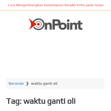
L
Cara Mengembangkan Kemampuan Berpikir Kritis pada Siswa
o
m
p
a
t
ONPOINT
k
e
k
o
n
MENU
t
e
n
Beranda
❯
waktu ganti oli
u
t
a
Tag:
waktu ganti oli
m
a