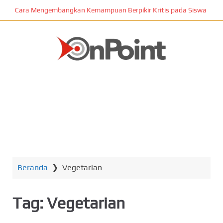
L
Cara Mengembangkan Kemampuan Berpikir Kritis pada Siswa
o
m
p
a
t
ONPOINT
k
e
k
o
n
MENU
t
e
n
Beranda
❯
Vegetarian
u
t
a
Tag:
Vegetarian
m
a