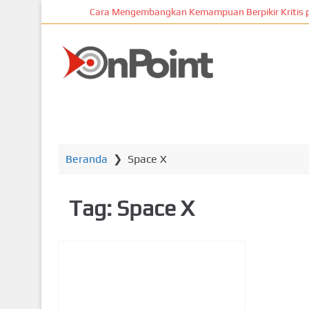
L
Cara Mengembangkan Kemampuan Berpikir Kritis pada S
o
m
p
ONPOIN
a
t
k
Bisnis
e
k
o
Beranda
❯
Space X
n
t
Tag:
Space X
e
n
u
t
a
m
a