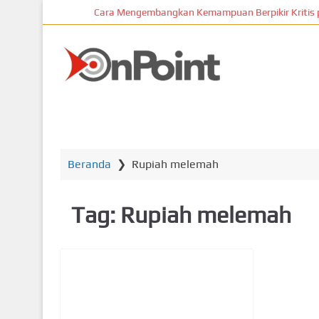
L
Cara Mengembangkan Kemampuan Berpikir Kritis pada S
o
m
p
ONPOIN
a
t
k
Bisnis
e
k
o
Beranda
❯
Rupiah melemah
n
t
Tag:
Rupiah melemah
e
n
u
t
a
m
a