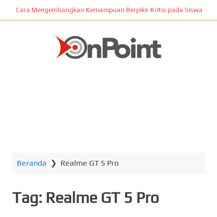
L
Cara Mengembangkan Kemampuan Berpikir Kritis pada Siswa
o
m
p
a
t
ONPOINT
k
e
k
o
n
MENU
t
e
n
Beranda
❯
Realme GT 5 Pro
u
t
a
Tag:
Realme GT 5 Pro
m
a