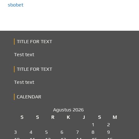
sbobet
TITLE FOR TEXT
Test text
TITLE FOR TEXT
Test text
CALENDAR
Agustus 2026
S
S
R
K
J
S
M
1
2
3
4
5
6
7
8
9