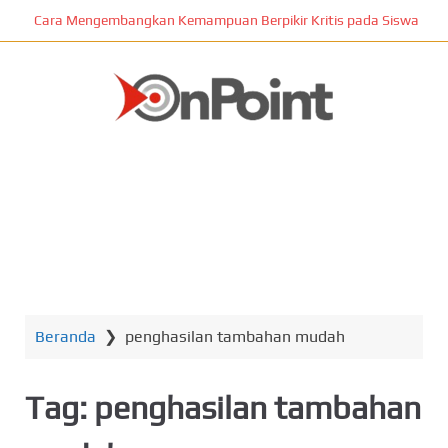
L
Cara Mengembangkan Kemampuan Berpikir Kritis pada Siswa
o
m
p
a
t
ONPOINT
k
e
k
o
n
MENU
t
e
n
Beranda
❯
penghasilan tambahan mudah
u
t
a
Tag:
penghasilan tambahan
m
a