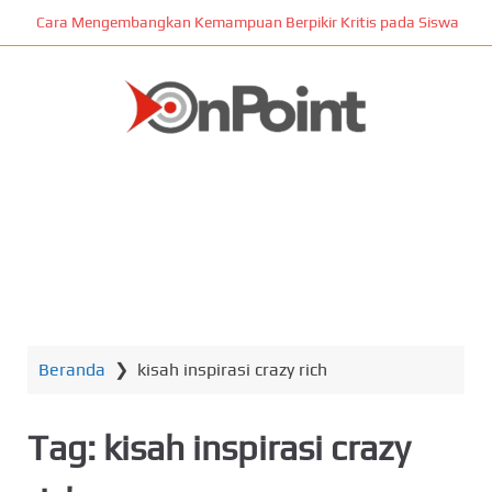
L
Cara Mengembangkan Kemampuan Berpikir Kritis pada Siswa
o
m
p
a
t
ONPOINT
k
e
k
o
n
MENU
t
e
n
Beranda
❯
kisah inspirasi crazy rich
u
t
a
Tag:
kisah inspirasi crazy
m
a