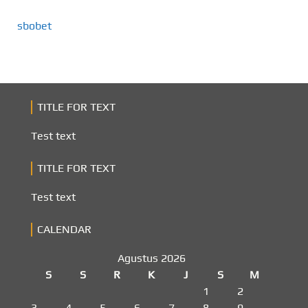
sbobet
TITLE FOR TEXT
Test text
TITLE FOR TEXT
Test text
CALENDAR
Agustus 2026
S
S
R
K
J
S
M
1
2
3
4
5
6
7
8
9